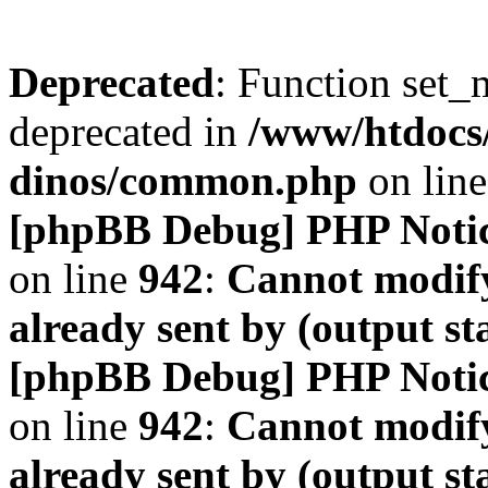
Deprecated
: Function set_
deprecated in
/www/htdocs
dinos/common.php
on lin
[phpBB Debug] PHP Noti
on line
942
:
Cannot modify
already sent by (output s
[phpBB Debug] PHP Noti
on line
942
:
Cannot modify
already sent by (output s