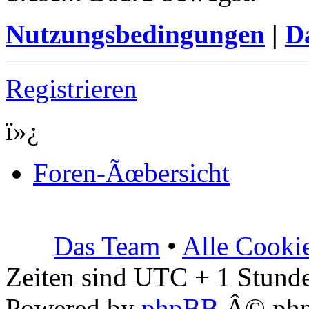
Nutzungsbedingungen
|
Da
Registrieren
ï»¿
Foren-Ãœbersicht
Das Team
•
Alle Cooki
Zeiten sind UTC + 1 Stunde
Powered by
phpBB
Â© php