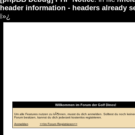
header information - headers already s
ï»¿
Foren-Ãœbersicht
Willkommen im Forum der Golf Dinos!
Um alle Features nutzen zu kÃ¶nnen, musst du dich anmelden. Solltest du noch keine
Forum besitzen, kannst du dich jederzeit kostenlos registrieren.
Anmelden
>>Im Forum Registrieren<<