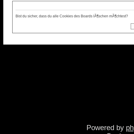
Alle Cookies des Boards lÃ¶schen
Bist du sicher, dass du alle Cookies des Boards lÃ¶schen mÃ¶chtest?
ï»¿
Foren-Ãœbersicht
Das Team
•
Alle Cookies de
sind UTC + 1 Stunde [ Sommerzeit 
Powered by
p