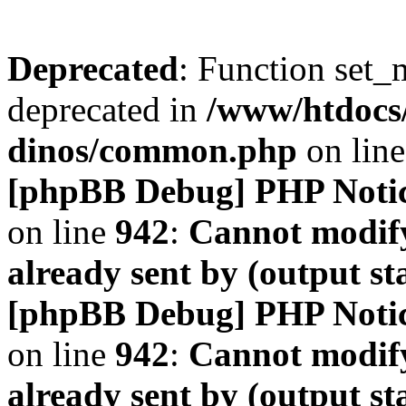
Deprecated
: Function set_
deprecated in
/www/htdocs
dinos/common.php
on lin
[phpBB Debug] PHP Noti
on line
942
:
Cannot modify
already sent by (output s
[phpBB Debug] PHP Noti
on line
942
:
Cannot modify
already sent by (output s