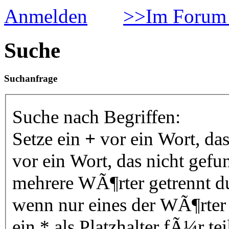
Anmelden
>>Im Forum 
Suche
Suchanfrage
Suche nach Begriffen:
Setze ein
+
vor ein Wort, da
vor ein Wort, das nicht gef
mehrere WÃ¶rter getrennt 
wenn nur eines der WÃ¶rter
ein * als Platzhalter fÃ¼r 