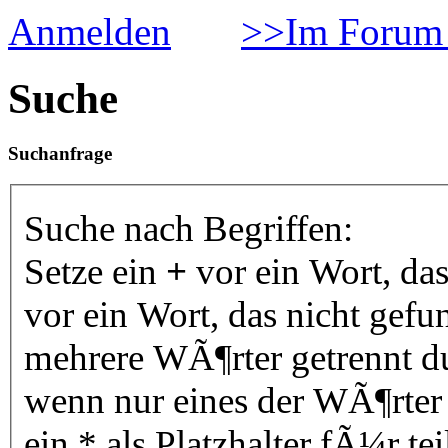
Anmelden
>>Im Forum 
Suche
Suchanfrage
Suche nach Begriffen:
Setze ein
+
vor ein Wort, da
vor ein Wort, das nicht gef
mehrere WÃ¶rter getrennt 
wenn nur eines der WÃ¶rter
ein * als Platzhalter fÃ¼r 