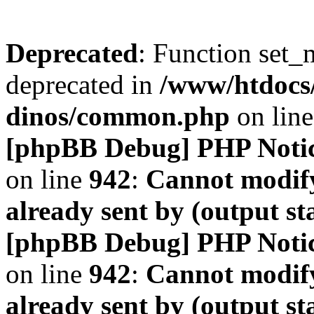
Deprecated
: Function set_
deprecated in
/www/htdocs
dinos/common.php
on lin
[phpBB Debug] PHP Noti
on line
942
:
Cannot modify
already sent by (output s
[phpBB Debug] PHP Noti
on line
942
:
Cannot modify
already sent by (output s