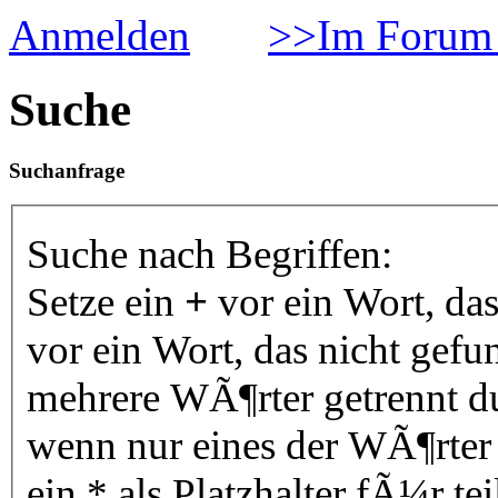
Anmelden
>>Im Forum 
Suche
Suchanfrage
Suche nach Begriffen:
Setze ein
+
vor ein Wort, da
vor ein Wort, das nicht gef
mehrere WÃ¶rter getrennt 
wenn nur eines der WÃ¶rter
ein * als Platzhalter fÃ¼r 