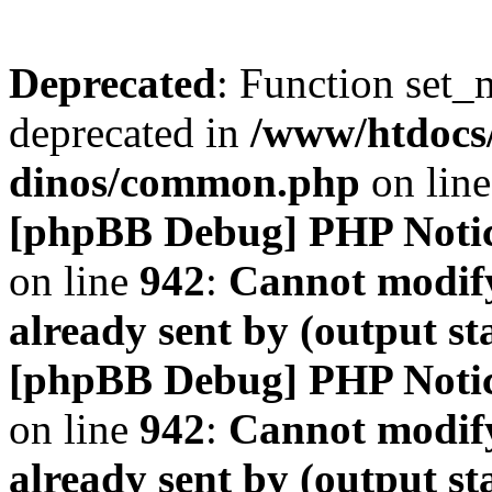
Deprecated
: Function set_
deprecated in
/www/htdocs
dinos/common.php
on lin
[phpBB Debug] PHP Noti
on line
942
:
Cannot modify
already sent by (output s
[phpBB Debug] PHP Noti
on line
942
:
Cannot modify
already sent by (output s