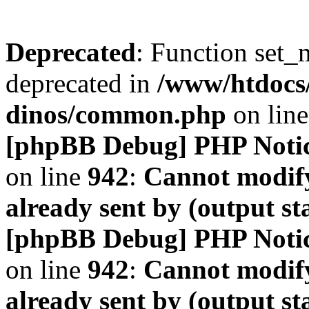
Deprecated
: Function set_
deprecated in
/www/htdocs
dinos/common.php
on lin
[phpBB Debug] PHP Noti
on line
942
:
Cannot modify
already sent by (output s
[phpBB Debug] PHP Noti
on line
942
:
Cannot modify
already sent by (output s