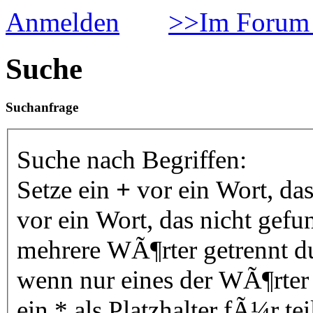
Anmelden
>>Im Forum 
Suche
Suchanfrage
Suche nach Begriffen:
Setze ein
+
vor ein Wort, da
vor ein Wort, das nicht gef
mehrere WÃ¶rter getrennt 
wenn nur eines der WÃ¶rter
ein * als Platzhalter fÃ¼r 