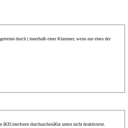
 getrennt durch
|
innerhalb einer Klammer, wenn nur eines der
n â€žUnterforen durchsuchenâ€œ unten nicht deaktivierst.