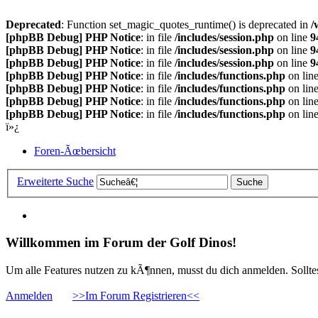
Deprecated
: Function set_magic_quotes_runtime() is deprecated in
/
[phpBB Debug] PHP Notice
: in file
/includes/session.php
on line
9
[phpBB Debug] PHP Notice
: in file
/includes/session.php
on line
9
[phpBB Debug] PHP Notice
: in file
/includes/session.php
on line
9
[phpBB Debug] PHP Notice
: in file
/includes/functions.php
on lin
[phpBB Debug] PHP Notice
: in file
/includes/functions.php
on lin
[phpBB Debug] PHP Notice
: in file
/includes/functions.php
on lin
[phpBB Debug] PHP Notice
: in file
/includes/functions.php
on lin
ï»¿
Foren-Ãœbersicht
Erweiterte Suche
Willkommen im Forum der Golf Dinos!
Um alle Features nutzen zu kÃ¶nnen, musst du dich anmelden. Solltest
Anmelden
>>Im Forum Registrieren<<