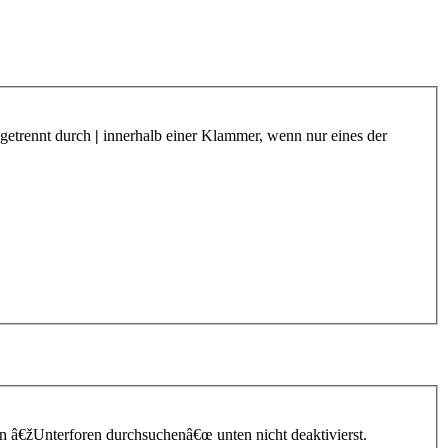
 getrennt durch
|
innerhalb einer Klammer, wenn nur eines der
n â€žUnterforen durchsuchenâ€œ unten nicht deaktivierst.