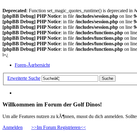
Deprecated
: Function set_magic_quotes_runtime() is deprecated in
/
[phpBB Debug] PHP Notice
: in file
/includes/session.php
on line
9
[phpBB Debug] PHP Notice
: in file
/includes/session.php
on line
9
[phpBB Debug] PHP Notice
: in file
/includes/session.php
on line
9
[phpBB Debug] PHP Notice
: in file
/includes/functions.php
on lin
[phpBB Debug] PHP Notice
: in file
/includes/functions.php
on lin
[phpBB Debug] PHP Notice
: in file
/includes/functions.php
on lin
[phpBB Debug] PHP Notice
: in file
/includes/functions.php
on lin
ï»¿
Foren-Ãœbersicht
Erweiterte Suche
Willkommen im Forum der Golf Dinos!
Um alle Features nutzen zu kÃ¶nnen, musst du dich anmelden. Solltest
Anmelden
>>Im Forum Registrieren<<