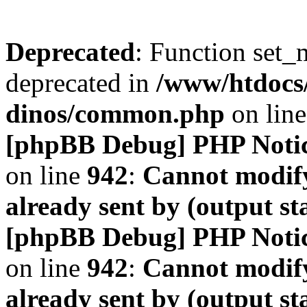
Deprecated
: Function set_
deprecated in
/www/htdocs
dinos/common.php
on lin
[phpBB Debug] PHP Noti
on line
942
:
Cannot modify
already sent by (output s
[phpBB Debug] PHP Noti
on line
942
:
Cannot modify
already sent by (output s