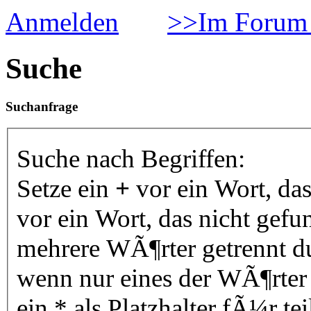
Anmelden
>>Im Forum 
Suche
Suchanfrage
Suche nach Begriffen:
Setze ein
+
vor ein Wort, da
vor ein Wort, das nicht gef
mehrere WÃ¶rter getrennt 
wenn nur eines der WÃ¶rter
ein * als Platzhalter fÃ¼r 