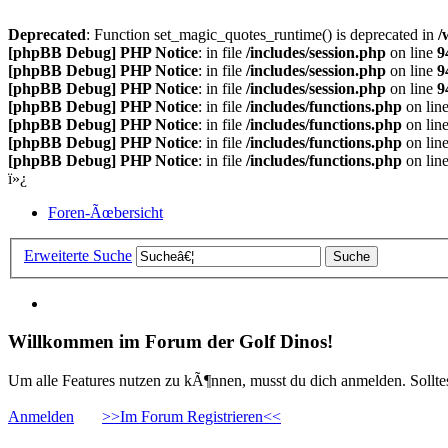
Deprecated
: Function set_magic_quotes_runtime() is deprecated in
/
[phpBB Debug] PHP Notice
: in file
/includes/session.php
on line
9
[phpBB Debug] PHP Notice
: in file
/includes/session.php
on line
9
[phpBB Debug] PHP Notice
: in file
/includes/session.php
on line
9
[phpBB Debug] PHP Notice
: in file
/includes/functions.php
on lin
[phpBB Debug] PHP Notice
: in file
/includes/functions.php
on lin
[phpBB Debug] PHP Notice
: in file
/includes/functions.php
on lin
[phpBB Debug] PHP Notice
: in file
/includes/functions.php
on lin
ï»¿
Foren-Ãœbersicht
Erweiterte Suche
Willkommen im Forum der Golf Dinos!
Um alle Features nutzen zu kÃ¶nnen, musst du dich anmelden. Solltest
Anmelden
>>Im Forum Registrieren<<