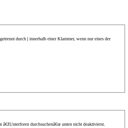
 getrennt durch
|
innerhalb einer Klammer, wenn nur eines der
n â€žUnterforen durchsuchenâ€œ unten nicht deaktivierst.