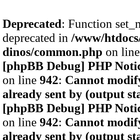
Deprecated
: Function set_
deprecated in
/www/htdocs
dinos/common.php
on lin
[phpBB Debug] PHP Noti
on line
942
:
Cannot modify
already sent by (output s
[phpBB Debug] PHP Noti
on line
942
:
Cannot modify
already sent by (output s