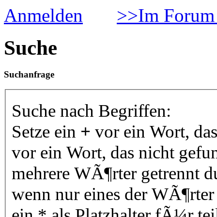
Anmelden
>>Im Forum 
Suche
Suchanfrage
Suche nach Begriffen:
Setze ein
+
vor ein Wort, da
vor ein Wort, das nicht gef
mehrere WÃ¶rter getrennt 
wenn nur eines der WÃ¶rter
ein * als Platzhalter fÃ¼r 