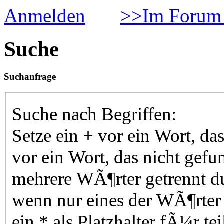
Anmelden
>>Im Forum 
Suche
Suchanfrage
Suche nach Begriffen:
Setze ein
+
vor ein Wort, da
vor ein Wort, das nicht gef
mehrere WÃ¶rter getrennt 
wenn nur eines der WÃ¶rter
ein * als Platzhalter fÃ¼r 