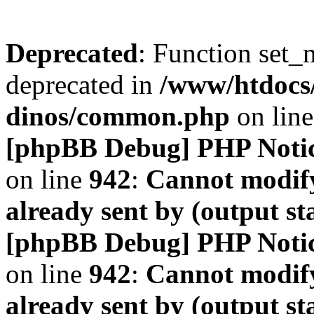
Deprecated
: Function set_
deprecated in
/www/htdocs
dinos/common.php
on lin
[phpBB Debug] PHP Noti
on line
942
:
Cannot modify
already sent by (output s
[phpBB Debug] PHP Noti
on line
942
:
Cannot modify
already sent by (output s