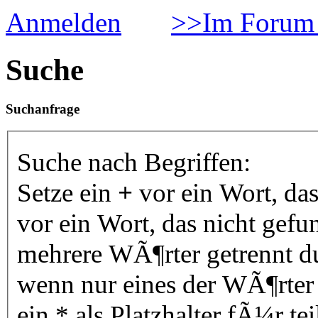
Anmelden
>>Im Forum 
Suche
Suchanfrage
Suche nach Begriffen:
Setze ein
+
vor ein Wort, da
vor ein Wort, das nicht gef
mehrere WÃ¶rter getrennt 
wenn nur eines der WÃ¶rter
ein * als Platzhalter fÃ¼r 