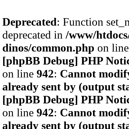
Deprecated
: Function set_
deprecated in
/www/htdocs
dinos/common.php
on lin
[phpBB Debug] PHP Noti
on line
942
:
Cannot modify
already sent by (output s
[phpBB Debug] PHP Noti
on line
942
:
Cannot modify
already sent by (output s