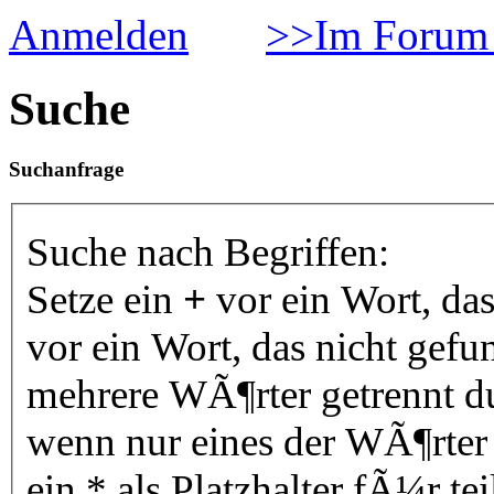
Anmelden
>>Im Forum 
Suche
Suchanfrage
Suche nach Begriffen:
Setze ein
+
vor ein Wort, da
vor ein Wort, das nicht gef
mehrere WÃ¶rter getrennt 
wenn nur eines der WÃ¶rter
ein * als Platzhalter fÃ¼r 