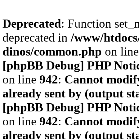
Deprecated
: Function set_
deprecated in
/www/htdocs
dinos/common.php
on lin
[phpBB Debug] PHP Noti
on line
942
:
Cannot modify
already sent by (output s
[phpBB Debug] PHP Noti
on line
942
:
Cannot modify
already sent by (output s