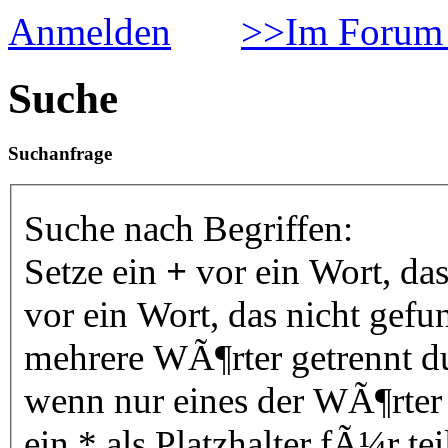
Anmelden
>>Im Forum 
Suche
Suchanfrage
Suche nach Begriffen:
Setze ein
+
vor ein Wort, da
vor ein Wort, das nicht gef
mehrere WÃ¶rter getrennt 
wenn nur eines der WÃ¶rter
ein * als Platzhalter fÃ¼r 