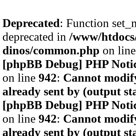
Deprecated
: Function set_
deprecated in
/www/htdocs
dinos/common.php
on lin
[phpBB Debug] PHP Noti
on line
942
:
Cannot modify
already sent by (output s
[phpBB Debug] PHP Noti
on line
942
:
Cannot modify
already sent by (output s