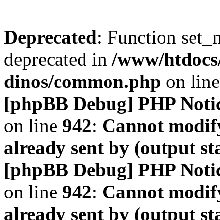
Deprecated
: Function set_
deprecated in
/www/htdocs
dinos/common.php
on lin
[phpBB Debug] PHP Noti
on line
942
:
Cannot modify
already sent by (output s
[phpBB Debug] PHP Noti
on line
942
:
Cannot modify
already sent by (output s