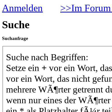
Anmelden
>>Im Forum 
Suche
Suchanfrage
Suche nach Begriffen:
Setze ein
+
vor ein Wort, da
vor ein Wort, das nicht gef
mehrere WÃ¶rter getrennt 
wenn nur eines der WÃ¶rter
ein * als Platzhalter fÃ¼r 