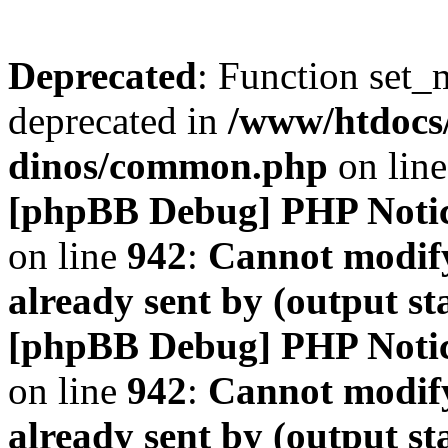
Deprecated
: Function set_
deprecated in
/www/htdocs
dinos/common.php
on lin
[phpBB Debug] PHP Noti
on line
942
:
Cannot modify
already sent by (output s
[phpBB Debug] PHP Noti
on line
942
:
Cannot modify
already sent by (output s