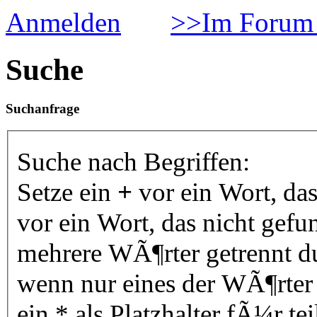
Anmelden
>>Im Forum 
Suche
Suchanfrage
Suche nach Begriffen:
Setze ein
+
vor ein Wort, da
vor ein Wort, das nicht gef
mehrere WÃ¶rter getrennt 
wenn nur eines der WÃ¶rter
ein * als Platzhalter fÃ¼r 