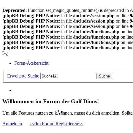
Deprecated
: Function set_magic_quotes_runtime() is deprecated in
/
[phpBB Debug] PHP Notice
: in file
/includes/session.php
on line
9
[phpBB Debug] PHP Notice
: in file
/includes/session.php
on line
9
[phpBB Debug] PHP Notice
: in file
/includes/session.php
on line
9
[phpBB Debug] PHP Notice
: in file
/includes/functions.php
on lin
[phpBB Debug] PHP Notice
: in file
/includes/functions.php
on lin
[phpBB Debug] PHP Notice
: in file
/includes/functions.php
on lin
[phpBB Debug] PHP Notice
: in file
/includes/functions.php
on lin
ï»¿
Foren-Ãœbersicht
Erweiterte Suche
Willkommen im Forum der Golf Dinos!
Um alle Features nutzen zu kÃ¶nnen, musst du dich anmelden. Solltest
Anmelden
>>Im Forum Registrieren<<