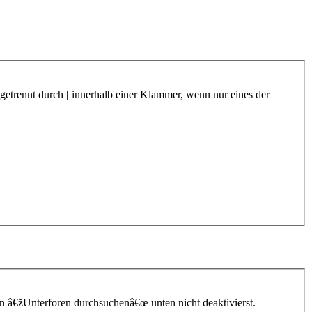
 getrennt durch
|
innerhalb einer Klammer, wenn nur eines der
n â€žUnterforen durchsuchenâ€œ unten nicht deaktivierst.