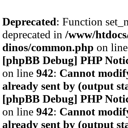
Deprecated
: Function set_
deprecated in
/www/htdocs
dinos/common.php
on lin
[phpBB Debug] PHP Noti
on line
942
:
Cannot modify
already sent by (output s
[phpBB Debug] PHP Noti
on line
942
:
Cannot modify
already sent by (output s