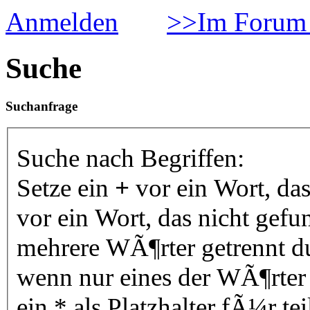
Anmelden
>>Im Forum 
Suche
Suchanfrage
Suche nach Begriffen:
Setze ein
+
vor ein Wort, da
vor ein Wort, das nicht gef
mehrere WÃ¶rter getrennt 
wenn nur eines der WÃ¶rter
ein * als Platzhalter fÃ¼r 