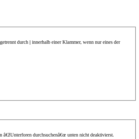
 getrennt durch
|
innerhalb einer Klammer, wenn nur eines der
n â€žUnterforen durchsuchenâ€œ unten nicht deaktivierst.