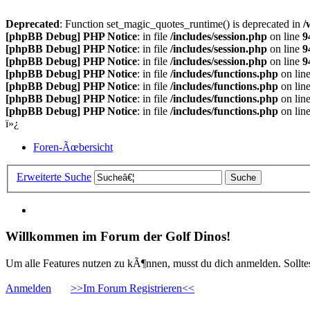
Deprecated
: Function set_magic_quotes_runtime() is deprecated in
/
[phpBB Debug] PHP Notice
: in file
/includes/session.php
on line
9
[phpBB Debug] PHP Notice
: in file
/includes/session.php
on line
9
[phpBB Debug] PHP Notice
: in file
/includes/session.php
on line
9
[phpBB Debug] PHP Notice
: in file
/includes/functions.php
on lin
[phpBB Debug] PHP Notice
: in file
/includes/functions.php
on lin
[phpBB Debug] PHP Notice
: in file
/includes/functions.php
on lin
[phpBB Debug] PHP Notice
: in file
/includes/functions.php
on lin
ï»¿
Foren-Ãœbersicht
Erweiterte Suche
Willkommen im Forum der Golf Dinos!
Um alle Features nutzen zu kÃ¶nnen, musst du dich anmelden. Solltest
Anmelden
>>Im Forum Registrieren<<