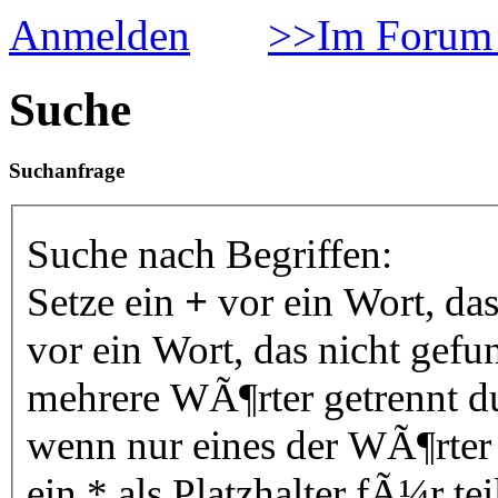
Anmelden
>>Im Forum 
Suche
Suchanfrage
Suche nach Begriffen:
Setze ein
+
vor ein Wort, da
vor ein Wort, das nicht gef
mehrere WÃ¶rter getrennt 
wenn nur eines der WÃ¶rter
ein * als Platzhalter fÃ¼r 