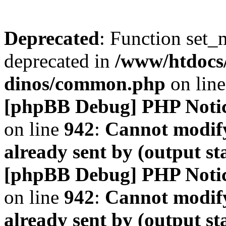
Deprecated
: Function set_
deprecated in
/www/htdocs
dinos/common.php
on lin
[phpBB Debug] PHP Noti
on line
942
:
Cannot modify
already sent by (output s
[phpBB Debug] PHP Noti
on line
942
:
Cannot modify
already sent by (output s