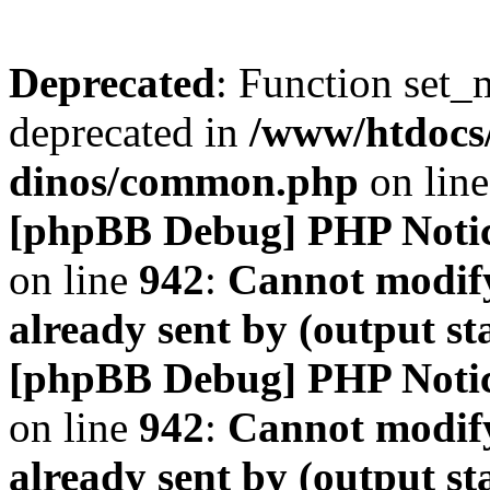
Deprecated
: Function set_
deprecated in
/www/htdocs
dinos/common.php
on lin
[phpBB Debug] PHP Noti
on line
942
:
Cannot modify
already sent by (output s
[phpBB Debug] PHP Noti
on line
942
:
Cannot modify
already sent by (output s