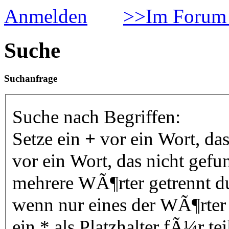
Anmelden
>>Im Forum 
Suche
Suchanfrage
Suche nach Begriffen:
Setze ein
+
vor ein Wort, da
vor ein Wort, das nicht gef
mehrere WÃ¶rter getrennt 
wenn nur eines der WÃ¶rter
ein * als Platzhalter fÃ¼r 