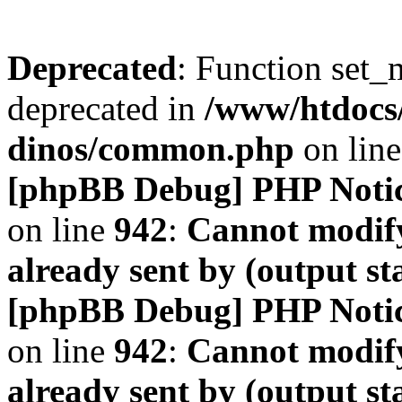
Deprecated
: Function set_
deprecated in
/www/htdocs
dinos/common.php
on lin
[phpBB Debug] PHP Noti
on line
942
:
Cannot modify
already sent by (output s
[phpBB Debug] PHP Noti
on line
942
:
Cannot modify
already sent by (output s