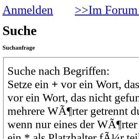
Anmelden
>>Im Forum 
Suche
Suchanfrage
Suche nach Begriffen:
Setze ein
+
vor ein Wort, da
vor ein Wort, das nicht gef
mehrere WÃ¶rter getrennt 
wenn nur eines der WÃ¶rter
ein * als Platzhalter fÃ¼r 