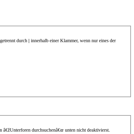
 getrennt durch
|
innerhalb einer Klammer, wenn nur eines der
n â€žUnterforen durchsuchenâ€œ unten nicht deaktivierst.