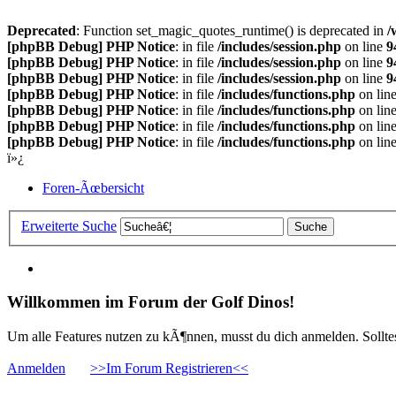
Deprecated
: Function set_magic_quotes_runtime() is deprecated in
/
[phpBB Debug] PHP Notice
: in file
/includes/session.php
on line
9
[phpBB Debug] PHP Notice
: in file
/includes/session.php
on line
9
[phpBB Debug] PHP Notice
: in file
/includes/session.php
on line
9
[phpBB Debug] PHP Notice
: in file
/includes/functions.php
on lin
[phpBB Debug] PHP Notice
: in file
/includes/functions.php
on lin
[phpBB Debug] PHP Notice
: in file
/includes/functions.php
on lin
[phpBB Debug] PHP Notice
: in file
/includes/functions.php
on lin
ï»¿
Foren-Ãœbersicht
Erweiterte Suche
Willkommen im Forum der Golf Dinos!
Um alle Features nutzen zu kÃ¶nnen, musst du dich anmelden. Solltest
Anmelden
>>Im Forum Registrieren<<