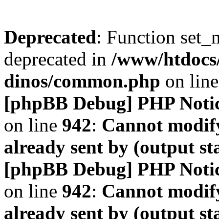
Deprecated
: Function set_
deprecated in
/www/htdocs
dinos/common.php
on lin
[phpBB Debug] PHP Noti
on line
942
:
Cannot modify
already sent by (output s
[phpBB Debug] PHP Noti
on line
942
:
Cannot modify
already sent by (output s