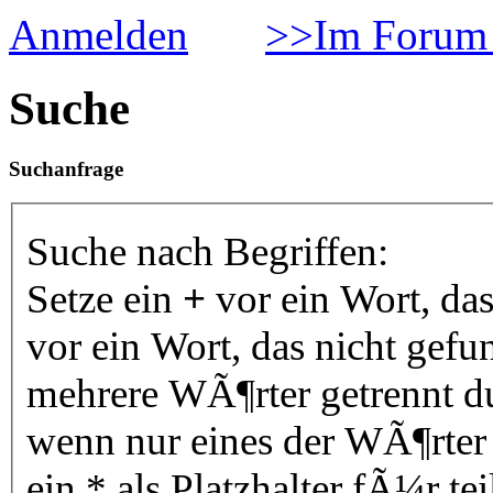
Anmelden
>>Im Forum 
Suche
Suchanfrage
Suche nach Begriffen:
Setze ein
+
vor ein Wort, da
vor ein Wort, das nicht gef
mehrere WÃ¶rter getrennt 
wenn nur eines der WÃ¶rter
ein * als Platzhalter fÃ¼r 