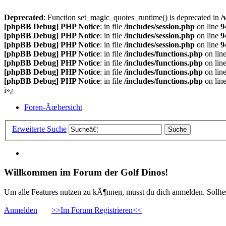
Deprecated
: Function set_magic_quotes_runtime() is deprecated in
/
[phpBB Debug] PHP Notice
: in file
/includes/session.php
on line
9
[phpBB Debug] PHP Notice
: in file
/includes/session.php
on line
9
[phpBB Debug] PHP Notice
: in file
/includes/session.php
on line
9
[phpBB Debug] PHP Notice
: in file
/includes/functions.php
on lin
[phpBB Debug] PHP Notice
: in file
/includes/functions.php
on lin
[phpBB Debug] PHP Notice
: in file
/includes/functions.php
on lin
[phpBB Debug] PHP Notice
: in file
/includes/functions.php
on lin
ï»¿
Foren-Ãœbersicht
Erweiterte Suche
Willkommen im Forum der Golf Dinos!
Um alle Features nutzen zu kÃ¶nnen, musst du dich anmelden. Solltest
Anmelden
>>Im Forum Registrieren<<