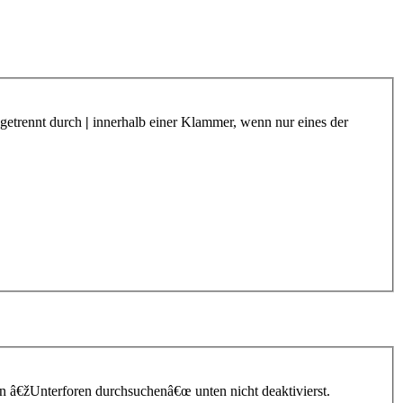
 getrennt durch
|
innerhalb einer Klammer, wenn nur eines der
n â€žUnterforen durchsuchenâ€œ unten nicht deaktivierst.