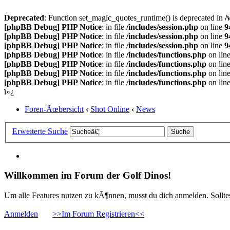
Deprecated
: Function set_magic_quotes_runtime() is deprecated in
/
[phpBB Debug] PHP Notice
: in file
/includes/session.php
on line
9
[phpBB Debug] PHP Notice
: in file
/includes/session.php
on line
9
[phpBB Debug] PHP Notice
: in file
/includes/session.php
on line
9
[phpBB Debug] PHP Notice
: in file
/includes/functions.php
on lin
[phpBB Debug] PHP Notice
: in file
/includes/functions.php
on lin
[phpBB Debug] PHP Notice
: in file
/includes/functions.php
on lin
[phpBB Debug] PHP Notice
: in file
/includes/functions.php
on lin
ï»¿
Foren-Ãœbersicht
‹
Shot Online
‹
News
Erweiterte Suche
Willkommen im Forum der Golf Dinos!
Um alle Features nutzen zu kÃ¶nnen, musst du dich anmelden. Solltest
Anmelden
>>Im Forum Registrieren<<