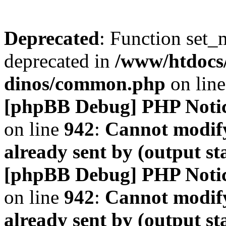
Deprecated
: Function set_
deprecated in
/www/htdocs
dinos/common.php
on lin
[phpBB Debug] PHP Noti
on line
942
:
Cannot modify
already sent by (output s
[phpBB Debug] PHP Noti
on line
942
:
Cannot modify
already sent by (output s