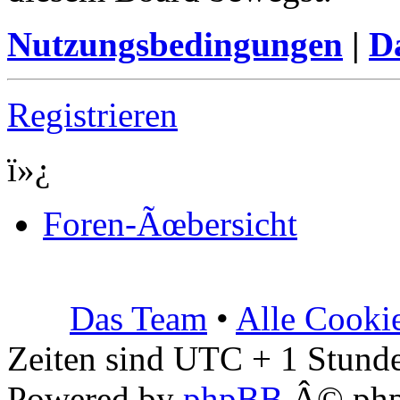
Nutzungsbedingungen
|
Da
Registrieren
ï»¿
Foren-Ãœbersicht
Das Team
•
Alle Cooki
Zeiten sind UTC + 1 Stunde
Powered by
phpBB
Â© php