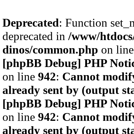
Deprecated
: Function set_
deprecated in
/www/htdocs
dinos/common.php
on lin
[phpBB Debug] PHP Noti
on line
942
:
Cannot modify
already sent by (output s
[phpBB Debug] PHP Noti
on line
942
:
Cannot modify
already sent by (output s