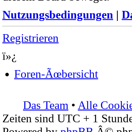
Nutzungsbedingungen
|
Da
Registrieren
ï»¿
Foren-Ãœbersicht
Das Team
•
Alle Cooki
Zeiten sind UTC + 1 Stunde
Powered by
phpBB
Â© php