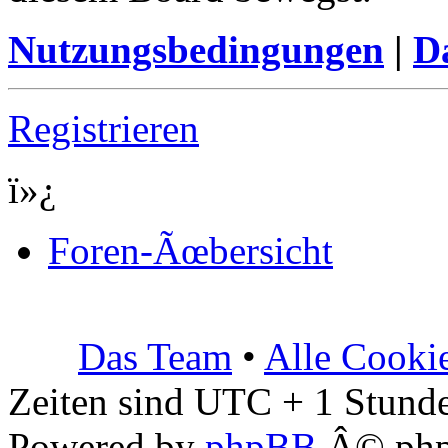
Nutzungsbedingungen
|
Da
Registrieren
ï»¿
Foren-Ãœbersicht
Das Team
•
Alle Cooki
Zeiten sind UTC + 1 Stunde
Powered by
phpBB
Â© php