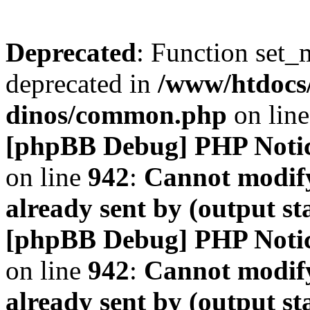
Deprecated
: Function set_
deprecated in
/www/htdocs
dinos/common.php
on lin
[phpBB Debug] PHP Noti
on line
942
:
Cannot modify
already sent by (output s
[phpBB Debug] PHP Noti
on line
942
:
Cannot modify
already sent by (output s