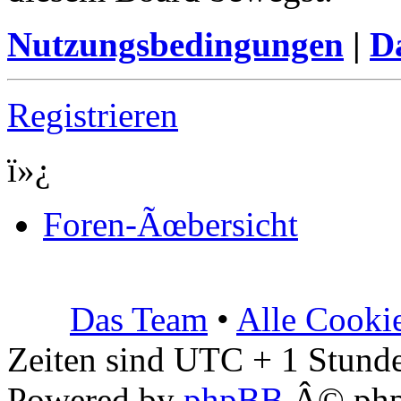
Nutzungsbedingungen
|
Da
Registrieren
ï»¿
Foren-Ãœbersicht
Das Team
•
Alle Cooki
Zeiten sind UTC + 1 Stunde
Powered by
phpBB
Â© php