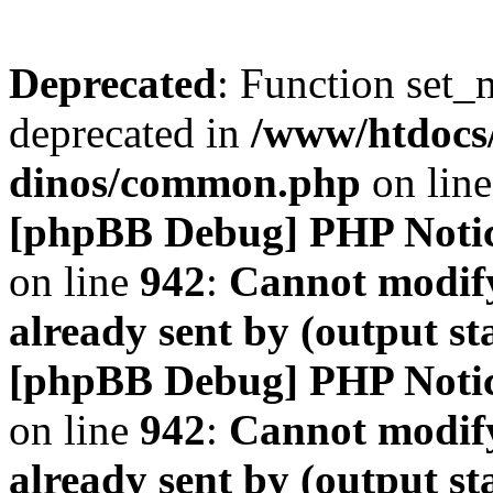
Deprecated
: Function set_
deprecated in
/www/htdocs
dinos/common.php
on lin
[phpBB Debug] PHP Noti
on line
942
:
Cannot modify
already sent by (output s
[phpBB Debug] PHP Noti
on line
942
:
Cannot modify
already sent by (output s