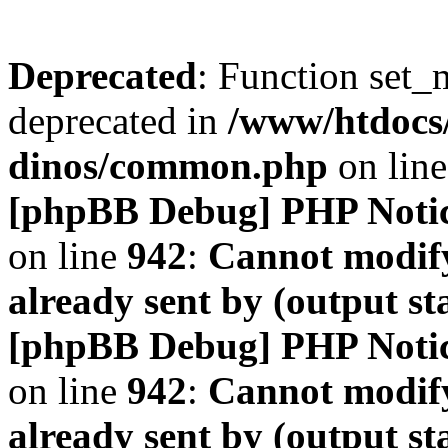
Deprecated
: Function set_
deprecated in
/www/htdocs
dinos/common.php
on lin
[phpBB Debug] PHP Noti
on line
942
:
Cannot modify
already sent by (output s
[phpBB Debug] PHP Noti
on line
942
:
Cannot modify
already sent by (output s