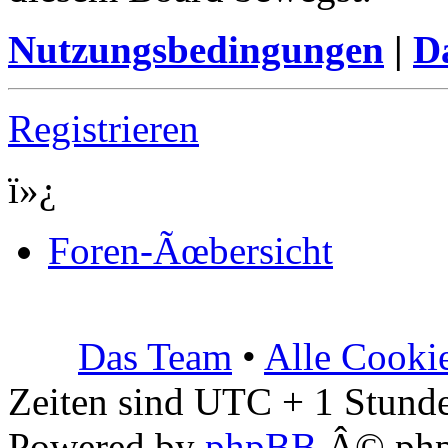
Nutzungsbedingungen
|
Da
Registrieren
ï»¿
Foren-Ãœbersicht
Das Team
•
Alle Cooki
Zeiten sind UTC + 1 Stunde
Powered by
phpBB
Â© php