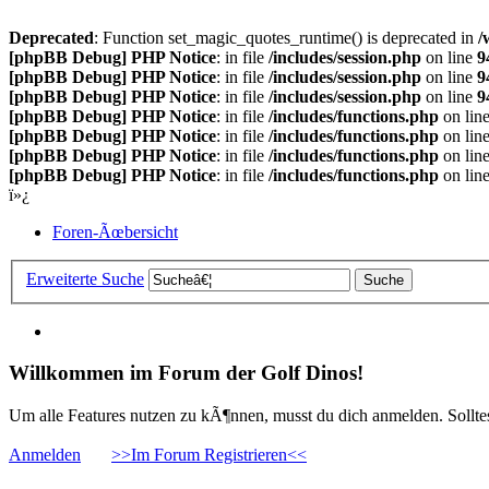
Deprecated
: Function set_magic_quotes_runtime() is deprecated in
/
[phpBB Debug] PHP Notice
: in file
/includes/session.php
on line
9
[phpBB Debug] PHP Notice
: in file
/includes/session.php
on line
9
[phpBB Debug] PHP Notice
: in file
/includes/session.php
on line
9
[phpBB Debug] PHP Notice
: in file
/includes/functions.php
on lin
[phpBB Debug] PHP Notice
: in file
/includes/functions.php
on lin
[phpBB Debug] PHP Notice
: in file
/includes/functions.php
on lin
[phpBB Debug] PHP Notice
: in file
/includes/functions.php
on lin
ï»¿
Foren-Ãœbersicht
Erweiterte Suche
Willkommen im Forum der Golf Dinos!
Um alle Features nutzen zu kÃ¶nnen, musst du dich anmelden. Solltest
Anmelden
>>Im Forum Registrieren<<