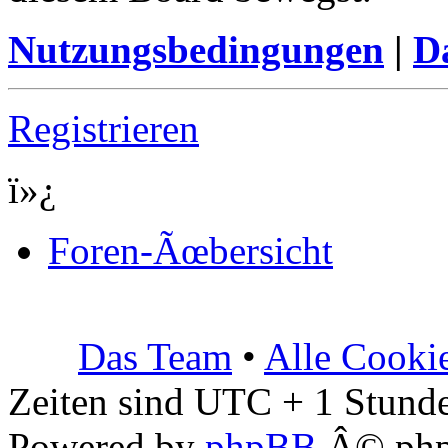
Nutzungsbedingungen
|
Da
Registrieren
ï»¿
Foren-Ãœbersicht
Das Team
•
Alle Cooki
Zeiten sind UTC + 1 Stunde
Powered by
phpBB
Â© php