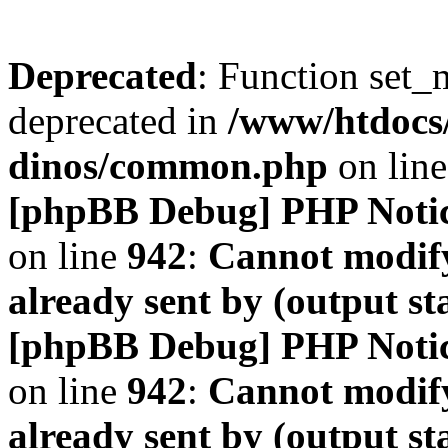
Deprecated
: Function set_
deprecated in
/www/htdocs
dinos/common.php
on lin
[phpBB Debug] PHP Noti
on line
942
:
Cannot modify
already sent by (output s
[phpBB Debug] PHP Noti
on line
942
:
Cannot modify
already sent by (output s