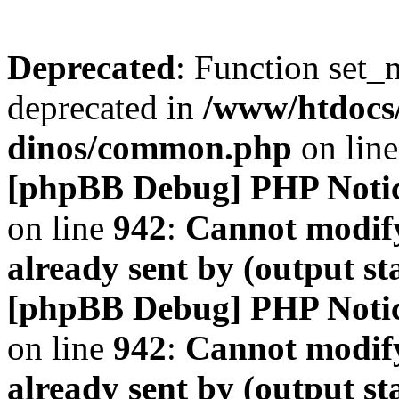
Deprecated
: Function set_
deprecated in
/www/htdocs
dinos/common.php
on lin
[phpBB Debug] PHP Noti
on line
942
:
Cannot modify
already sent by (output s
[phpBB Debug] PHP Noti
on line
942
:
Cannot modify
already sent by (output s