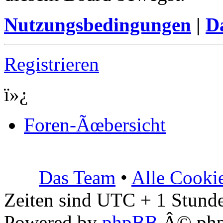
Nutzungsbedingungen
|
Da
Registrieren
ï»¿
Foren-Ãœbersicht
Das Team
•
Alle Cooki
Zeiten sind UTC + 1 Stunde
Powered by
phpBB
Â© php