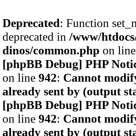
Deprecated
: Function set_
deprecated in
/www/htdocs
dinos/common.php
on lin
[phpBB Debug] PHP Noti
on line
942
:
Cannot modify
already sent by (output s
[phpBB Debug] PHP Noti
on line
942
:
Cannot modify
already sent by (output s