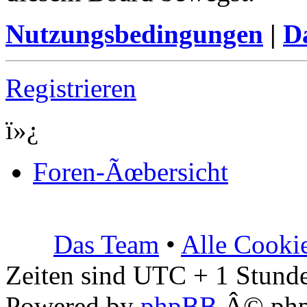
Nutzungsbedingungen
|
Da
Registrieren
ï»¿
Foren-Ãœbersicht
Das Team
•
Alle Cooki
Zeiten sind UTC + 1 Stunde
Powered by
phpBB
Â© php