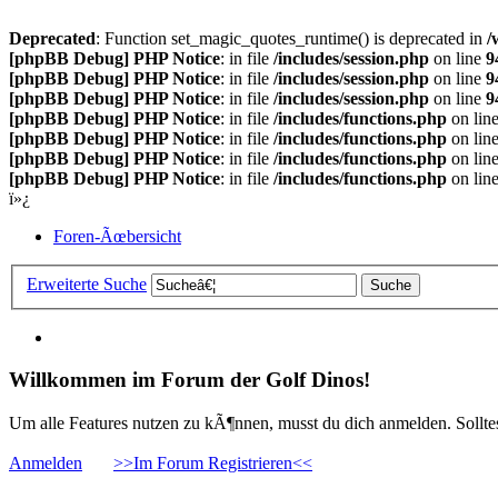
Deprecated
: Function set_magic_quotes_runtime() is deprecated in
/
[phpBB Debug] PHP Notice
: in file
/includes/session.php
on line
9
[phpBB Debug] PHP Notice
: in file
/includes/session.php
on line
9
[phpBB Debug] PHP Notice
: in file
/includes/session.php
on line
9
[phpBB Debug] PHP Notice
: in file
/includes/functions.php
on lin
[phpBB Debug] PHP Notice
: in file
/includes/functions.php
on lin
[phpBB Debug] PHP Notice
: in file
/includes/functions.php
on lin
[phpBB Debug] PHP Notice
: in file
/includes/functions.php
on lin
ï»¿
Foren-Ãœbersicht
Erweiterte Suche
Willkommen im Forum der Golf Dinos!
Um alle Features nutzen zu kÃ¶nnen, musst du dich anmelden. Solltest
Anmelden
>>Im Forum Registrieren<<