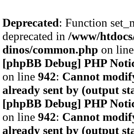
Deprecated
: Function set_
deprecated in
/www/htdocs
dinos/common.php
on lin
[phpBB Debug] PHP Noti
on line
942
:
Cannot modify
already sent by (output s
[phpBB Debug] PHP Noti
on line
942
:
Cannot modify
already sent by (output s