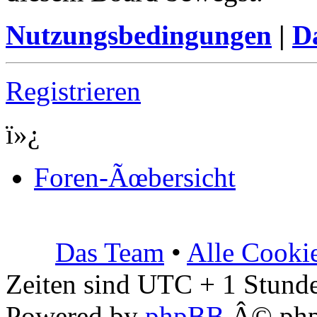
Nutzungsbedingungen
|
Da
Registrieren
ï»¿
Foren-Ãœbersicht
Das Team
•
Alle Cooki
Zeiten sind UTC + 1 Stunde
Powered by
phpBB
Â© php