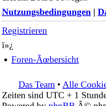
Nutzungsbedingungen
|
Da
Registrieren
ï»¿
Foren-Ãœbersicht
Das Team
•
Alle Cooki
Zeiten sind UTC + 1 Stunde
Powered by
phpBB
Â© php