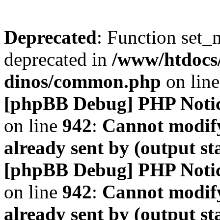
Deprecated
: Function set_
deprecated in
/www/htdocs
dinos/common.php
on lin
[phpBB Debug] PHP Noti
on line
942
:
Cannot modify
already sent by (output s
[phpBB Debug] PHP Noti
on line
942
:
Cannot modify
already sent by (output s