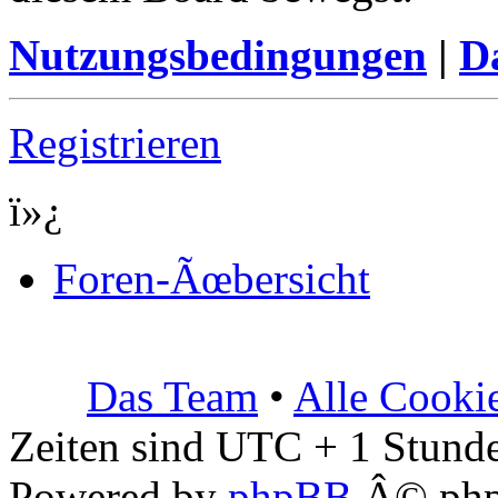
Nutzungsbedingungen
|
Da
Registrieren
ï»¿
Foren-Ãœbersicht
Das Team
•
Alle Cooki
Zeiten sind UTC + 1 Stunde
Powered by
phpBB
Â© php