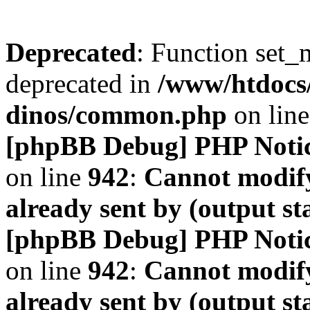
Deprecated
: Function set_
deprecated in
/www/htdocs
dinos/common.php
on lin
[phpBB Debug] PHP Noti
on line
942
:
Cannot modify
already sent by (output s
[phpBB Debug] PHP Noti
on line
942
:
Cannot modify
already sent by (output s