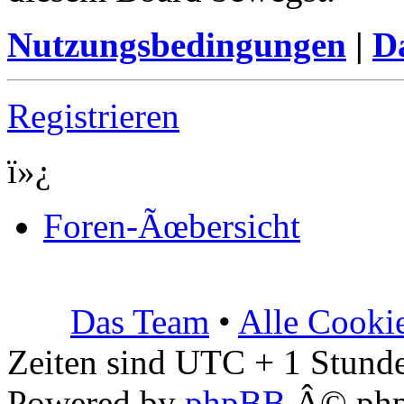
Nutzungsbedingungen
|
Da
Registrieren
ï»¿
Foren-Ãœbersicht
Das Team
•
Alle Cooki
Zeiten sind UTC + 1 Stunde
Powered by
phpBB
Â© php