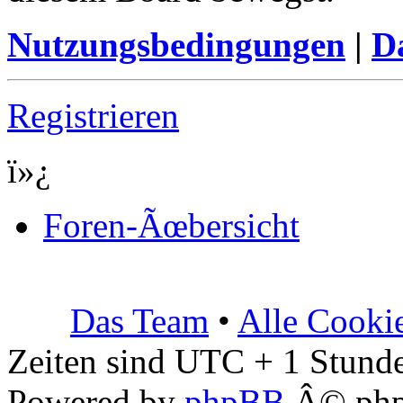
Nutzungsbedingungen
|
Da
Registrieren
ï»¿
Foren-Ãœbersicht
Das Team
•
Alle Cooki
Zeiten sind UTC + 1 Stunde
Powered by
phpBB
Â© php