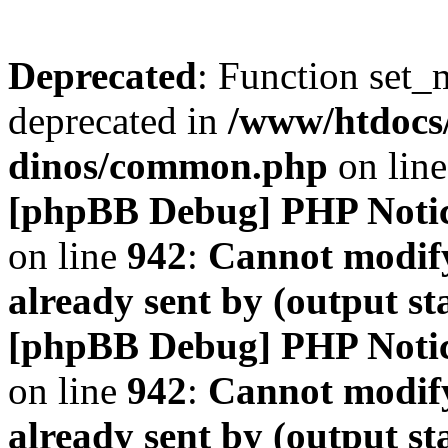
Deprecated
: Function set_
deprecated in
/www/htdocs
dinos/common.php
on lin
[phpBB Debug] PHP Noti
on line
942
:
Cannot modify
already sent by (output s
[phpBB Debug] PHP Noti
on line
942
:
Cannot modify
already sent by (output s