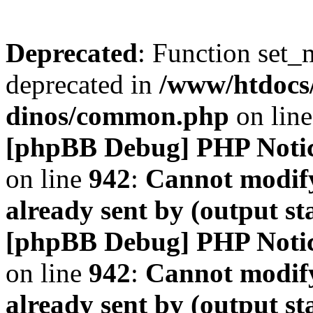
Deprecated
: Function set_
deprecated in
/www/htdocs
dinos/common.php
on lin
[phpBB Debug] PHP Noti
on line
942
:
Cannot modify
already sent by (output s
[phpBB Debug] PHP Noti
on line
942
:
Cannot modify
already sent by (output s