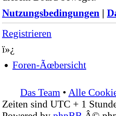
Nutzungsbedingungen
|
Da
Registrieren
ï»¿
Foren-Ãœbersicht
Das Team
•
Alle Cooki
Zeiten sind UTC + 1 Stunde
Powered by
phpBB
Â© php