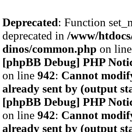
Deprecated
: Function set_
deprecated in
/www/htdocs
dinos/common.php
on lin
[phpBB Debug] PHP Noti
on line
942
:
Cannot modify
already sent by (output s
[phpBB Debug] PHP Noti
on line
942
:
Cannot modify
already sent by (output s