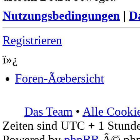
Nutzungsbedingungen
|
Da
Registrieren
ï»¿
Foren-Ãœbersicht
Das Team
•
Alle Cooki
Zeiten sind UTC + 1 Stunde
Powered by
phpBB
Â© php