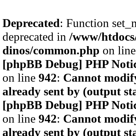
Deprecated
: Function set_
deprecated in
/www/htdocs
dinos/common.php
on lin
[phpBB Debug] PHP Noti
on line
942
:
Cannot modify
already sent by (output s
[phpBB Debug] PHP Noti
on line
942
:
Cannot modify
already sent by (output s