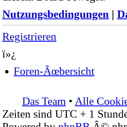
Nutzungsbedingungen
|
Da
Registrieren
ï»¿
Foren-Ãœbersicht
Das Team
•
Alle Cooki
Zeiten sind UTC + 1 Stunde
Powered by
phpBB
Â© php