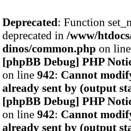
Deprecated
: Function set_
deprecated in
/www/htdocs
dinos/common.php
on lin
[phpBB Debug] PHP Noti
on line
942
:
Cannot modify
already sent by (output s
[phpBB Debug] PHP Noti
on line
942
:
Cannot modify
already sent by (output s