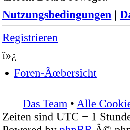
Nutzungsbedingungen
|
Da
Registrieren
ï»¿
Foren-Ãœbersicht
Das Team
•
Alle Cooki
Zeiten sind UTC + 1 Stunde
Powered by
phpBB
Â© php