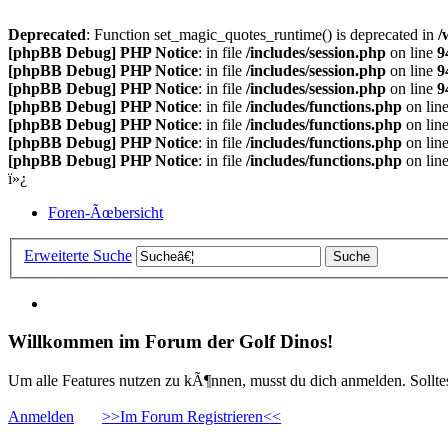
Deprecated
: Function set_magic_quotes_runtime() is deprecated in
/
[phpBB Debug] PHP Notice
: in file
/includes/session.php
on line
9
[phpBB Debug] PHP Notice
: in file
/includes/session.php
on line
9
[phpBB Debug] PHP Notice
: in file
/includes/session.php
on line
9
[phpBB Debug] PHP Notice
: in file
/includes/functions.php
on lin
[phpBB Debug] PHP Notice
: in file
/includes/functions.php
on lin
[phpBB Debug] PHP Notice
: in file
/includes/functions.php
on lin
[phpBB Debug] PHP Notice
: in file
/includes/functions.php
on lin
ï»¿
Foren-Ãœbersicht
Erweiterte Suche
Willkommen im Forum der Golf Dinos!
Um alle Features nutzen zu kÃ¶nnen, musst du dich anmelden. Solltest
Anmelden
>>Im Forum Registrieren<<