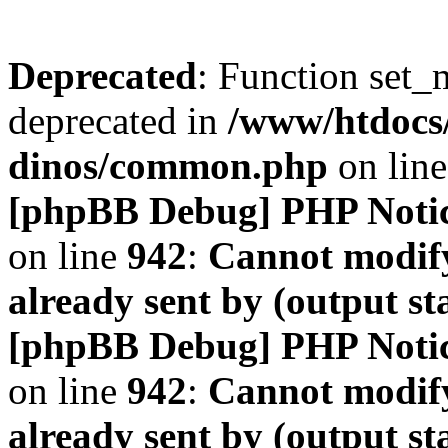
Deprecated
: Function set_
deprecated in
/www/htdocs
dinos/common.php
on lin
[phpBB Debug] PHP Noti
on line
942
:
Cannot modify
already sent by (output s
[phpBB Debug] PHP Noti
on line
942
:
Cannot modify
already sent by (output s