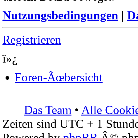
Nutzungsbedingungen
|
Da
Registrieren
ï»¿
Foren-Ãœbersicht
Das Team
•
Alle Cooki
Zeiten sind UTC + 1 Stunde
Powered by
phpBB
Â© php