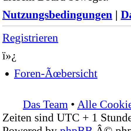
Nutzungsbedingungen
|
Da
Registrieren
ï»¿
Foren-Ãœbersicht
Das Team
•
Alle Cooki
Zeiten sind UTC + 1 Stunde
Powered by
phpBB
Â© php