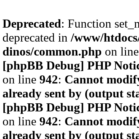
Deprecated
: Function set_
deprecated in
/www/htdocs
dinos/common.php
on lin
[phpBB Debug] PHP Noti
on line
942
:
Cannot modify
already sent by (output s
[phpBB Debug] PHP Noti
on line
942
:
Cannot modify
already sent by (output s