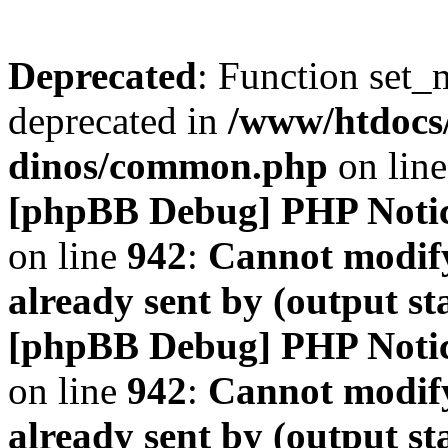
Deprecated
: Function set_
deprecated in
/www/htdocs
dinos/common.php
on lin
[phpBB Debug] PHP Noti
on line
942
:
Cannot modify
already sent by (output s
[phpBB Debug] PHP Noti
on line
942
:
Cannot modify
already sent by (output s