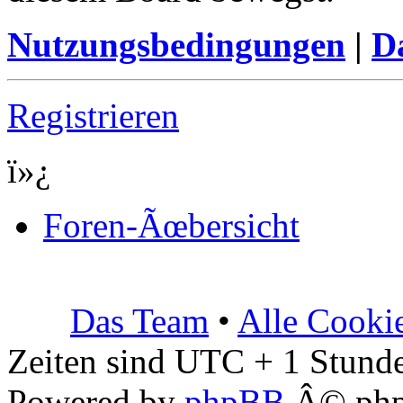
Nutzungsbedingungen
|
Da
Registrieren
ï»¿
Foren-Ãœbersicht
Das Team
•
Alle Cooki
Zeiten sind UTC + 1 Stunde
Powered by
phpBB
Â© php